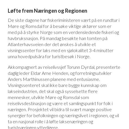
Løfte frem Næringen og Regionen
De siste dagene har fiskeriministeren vært på en rundtur i
Møre og Romsdal for å besøke viktige aktører som er
med på å styrke Norge som en verdensledende fiskeri og
havbruksnasjon. På mandag besøkte han tomten på
Atlanterhavsveien der det ønskes å utvikle et
visningssenter for laks med en sjølokalitet 3-4 minutter
unna hovedpulsåra for turistbesøk i Norge.
Akkompagnert av reiselivssjef Torunn Dyrdal, presenterte
daglig leder Eldar Arne Henden, og forretningsutvikler
Anders Marthinussen planene med entusiasme.
Visningssenteret skal ikke bare bygge kunnskap om
lakseindustrien, det skal også sysselsette flere
mennesker, utvikle Møre og Romsdal som
reiselivsdestinasjon og være et samlingspunkt for folk i
næringen. Prosjektet vil bidra til svært mange positive
synergier for befolkningen og næringslivet i regionen, og vil
ta en nasjonal rolle i å løfte laksenæringen og
turistnæringen ytterligere.