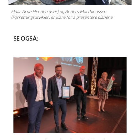
Eldar Arne Henden (Eier) og Anders Marthinussen
(Forretningsutvikler) er klare for å presentere planene
SE OGSÅ: