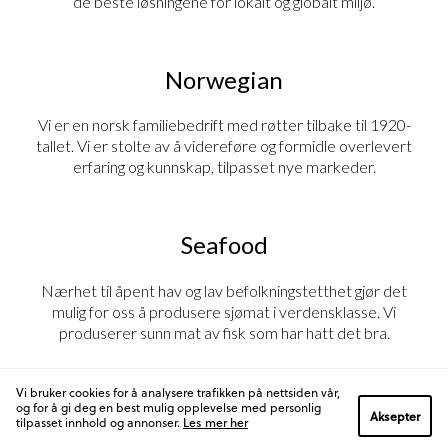
de beste løsningene for lokalt og globalt miljø.
Norwegian
Vi er en norsk familiebedrift med røtter tilbake til 1920-
tallet. Vi er stolte av å videreføre og formidle overlevert
erfaring og kunnskap, tilpasset nye markeder.
Seafood
Nærhet til åpent hav og lav befolkningstetthet gjør det
mulig for oss å produsere sjømat i verdensklasse. Vi
produserer sunn mat av fisk som har hatt det bra.
Vi bruker cookies for å analysere trafikken på nettsiden vår,
og for å gi deg en best mulig opplevelse med personlig
PERSONVERN
Aksepter
tilpasset innhold og annonser.
Les mer her