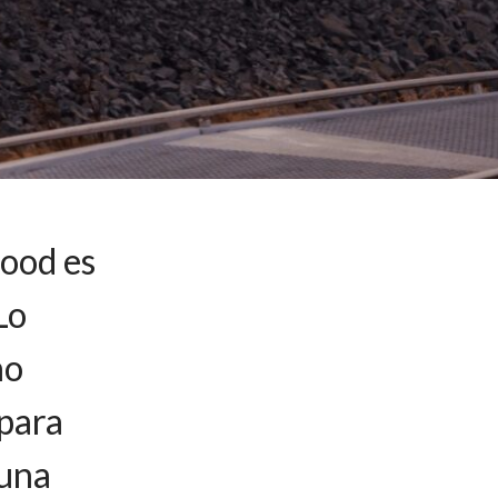
ood es
Lo
no
para
 una