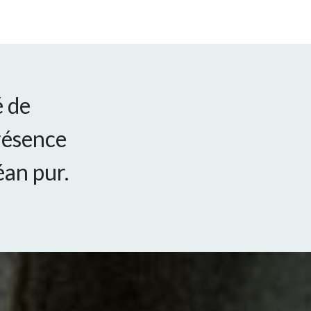
é de
résence
éan pur.